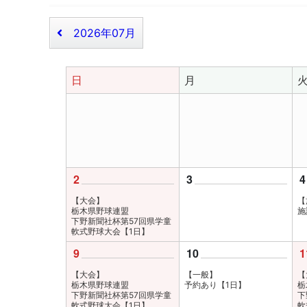
2026年07月
日
月
2
3
4
【大会】
【
栃木県野球連盟
施
下野新聞社杯第57回県学童
軟式野球大会【1日】
9
10
1
【大会】
【一般】
【
栃木県野球連盟
予約あり【1日】
栃
下野新聞社杯第57回県学童
下
軟式野球大会【1日】
軟