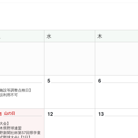
火
水
木
5
6
施設等調整点検日】
設利用不可
1
山の日
12
13
大会】
木県野球連盟
野新聞社杯第57回県学童
式野球大会)【1日】