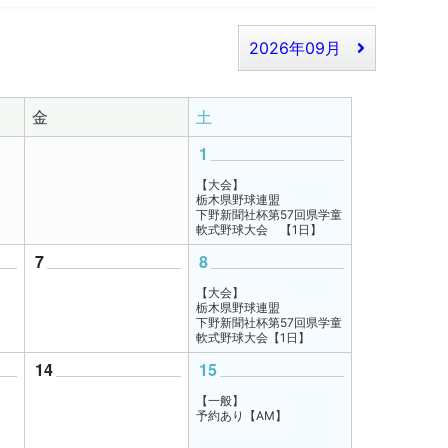
2026年09月
金
土
1
【大会】
栃木県野球連盟
下野新聞社杯第57回県学童
軟式野球大会 【1日】
7
8
【大会】
栃木県野球連盟
下野新聞社杯第57回県学童
軟式野球大会【1日】
14
15
【一般】
予約あり【AM】