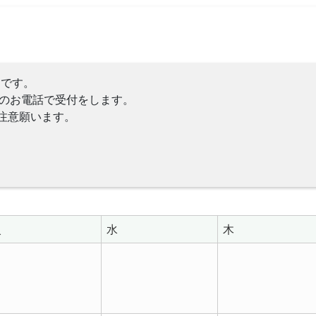
らです。
）へのお電話で受付をします。
ご注意願います。
火
水
木