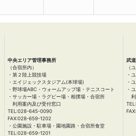
中央エリア管理事務所
武道
（合宿所内）
（ユ
・第２陸上競技場
・ユ
・エイジェックスタジアム(本球場)
・ユ
・野球場ABC・ウォームアップ場・テニスコート
・ユ
・サッカー場・ラグビー場・相撲場・合宿所
利
利用案内及び受付窓口
TEL
TEL:028-645-0090
FAX
FAX:028-659-1202
・公園施設・駐車場・園地園路・合宿所食堂
TEL:028-659-1201